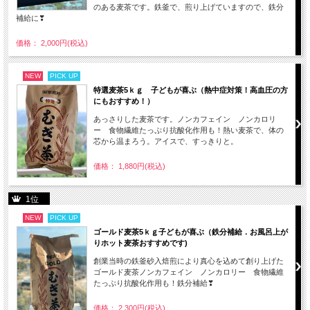
のある麦茶です。鉄釜で、煎り上げていますので、鉄分
補給に❣
価格： 2,000円(税込)
NEW
PICK UP
特選麦茶5ｋｇ 子どもが喜ぶ（熱中症対策！高血圧の方
にもおすすめ！）
あっさりした麦茶です。ノンカフェイン ノンカロリ
ー 食物繊維たっぷり抗酸化作用も！熱い麦茶で、体の
芯から温まろう。アイスで、すっきりと。
価格： 1,880円(税込)
1位
NEW
PICK UP
ゴールド麦茶5ｋｇ子どもが喜ぶ（鉄分補給．お風呂上が
りホット麦茶おすすめです)
創業当時の鉄釜砂入焙煎により真心を込めて創り上げた
ゴールド麦茶ノンカフェイン ノンカロリー 食物繊維
たっぷり抗酸化作用も！鉄分補給❣
価格： 2,300円(税込)