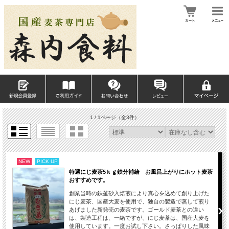
1 / 1ページ
（全3件）
NEW
PICK UP
特選にじ麦茶5ｋｇ鉄分補給 お風呂上がりにホット麦茶
おすすめです。
創業当時の鉄釜砂入焙煎により真心を込めて創り上げた
にじ麦茶、国産大麦を使用で、独自の製造で蒸して煎り
あげました新発売の麦茶です。ゴールド麦茶との違い
は、製造工程は、一緒ですが、にじ麦茶は、国産大麦を
使用しています。一度お試し下さい。さっぱりした風味