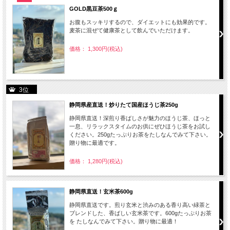
GOLD黒豆茶500ｇ
お腹もスッキリするので、ダイエットにも効果的です。
麦茶に混ぜて健康茶として飲んでいただけます。
価格： 1,300円(税込)
3位
静岡県産直送！炒りたて国産ほうじ茶250g
静岡県直送！深煎り香ばしさが魅力のほうじ茶、ほっと
一息、リラックスタイムのお供にぜひほうじ茶をお試し
ください。250gたっぷりお茶をたしなんでみて下さい。
贈り物に最適です。
価格： 1,280円(税込)
静岡県直送！玄米茶600g
静岡県直送です。煎り玄米と渋みのある香り高い緑茶と
ブレンドした、香ばしい玄米茶です。600gたっぷりお茶
を たしなんでみて下さい。贈り物に最適！