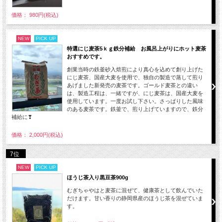
価格： 980円(税込)
NEW
PICK UP
特選にじ麦茶5ｋｇ鉄分補給 お風呂上がりにホット麦茶
おすすめです。
創業当時の鉄釜砂入焙煎により真心を込めて創り上げた
にじ麦茶、国産大麦を使用で、独自の製造で蒸して煎り
あげました新発売の麦茶です。ゴールド麦茶との違い
は、製造工程は、一緒ですが、にじ麦茶は、国産大麦を
使用しています。一度お試し下さい。さっぱりした風味
のある麦茶です。鉄釜で、煎り上げていますので、鉄分
補給に❣
価格： 2,000円(税込)
7位
NEW
PICK UP
ほうじ茶入り黒豆茶900g
むぎちゃやはと麦茶に混ぜて、健康茶として飲んでいた
だけます。甘い香りの静岡県産のほうじ茶を混ぜていま
す。