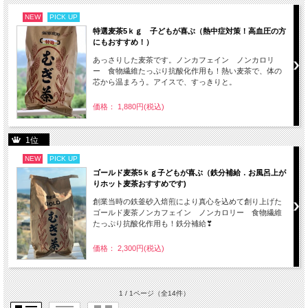
NEW
PICK UP
特選麦茶5ｋｇ 子どもが喜ぶ（熱中症対策！高血圧の方
にもおすすめ！）
あっさりした麦茶です。ノンカフェイン ノンカロリ
ー 食物繊維たっぷり抗酸化作用も！熱い麦茶で、体の
芯から温まろう。アイスで、すっきりと。
価格： 1,880円(税込)
1位
NEW
PICK UP
ゴールド麦茶5ｋｇ子どもが喜ぶ（鉄分補給．お風呂上が
りホット麦茶おすすめです)
創業当時の鉄釜砂入焙煎により真心を込めて創り上げた
ゴールド麦茶ノンカフェイン ノンカロリー 食物繊維
たっぷり抗酸化作用も！鉄分補給❣
価格： 2,300円(税込)
1 / 1ページ
（全14件）