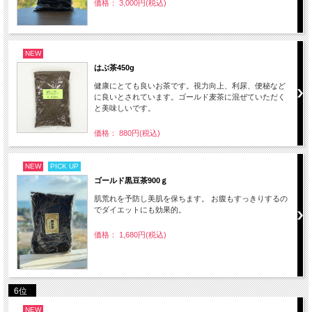
価格： 3,000円(税込)
NEW
はぶ茶450g
健康にとても良いお茶です。視力向上、利尿、便秘など
に良いとされています。ゴールド麦茶に混ぜていただく
と美味しいです。
価格： 880円(税込)
NEW
PICK UP
ゴールド黒豆茶900ｇ
肌荒れを予防し美肌を保ちます。 お腹もすっきりするの
でダイエットにも効果的。
価格： 1,680円(税込)
6位
NEW