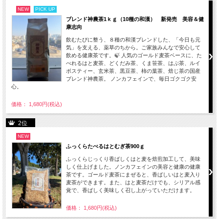
NEW
PICK UP
ブレンド神農茶1ｋｇ（10種の和漢） 新発売 美容＆健
康志向
飲むたびに整う、８種の和漢ブレンドした、「今日も元
気」を支える、薬草のちから。ご家族みんなで安心して
飲める健康茶です。🍃 人気のゴールド麦茶ベースに、た
べれるはと麦茶、どくだみ茶、くま笹茶、はぶ茶、ルイ
ボスティー、玄米茶、黒豆茶、柿の葉茶、焙じ茶の国産
ブレンド神農茶。 ノンカフェインで、毎日ゴクゴク安
心。
価格： 1,680円(税込)
2位
NEW
ふっくらたべるはとむぎ茶900ｇ
ふっくらじっくり香ばしくはと麦を焙煎加工して、美味
しく仕上げました。ノンカフェインの美容と健康の健康
茶です。ゴールド麦茶にまぜると、香ばしいはと麦入り
麦茶ができます。また、はと麦茶だけでも、シリアル感
覚で、香ばしく美味しく召し上がっていただけます。
価格： 1,680円(税込)