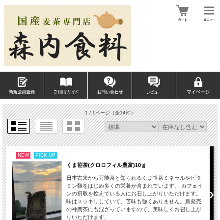
1 / 1ページ
（全14件）
NEW
PICK UP
くま笹茶(クロロフィル豊富)10ｇ
日本古来から万能茶と知られるくま笹茶ミネラルやビタ
ミン類をはじめ多くの栄養が含まれています。 カフェイ
ンの摂取を控えている人にお召し上がりいただけます。
味はスッキリしていて、苦味も強くありません。新発売
の神農茶にも混ざっていますので、美味しくお召し上が
りいただけます。